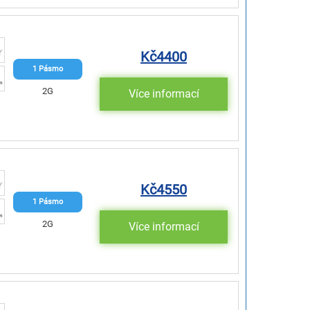
Kč
4400
1 Pásmo
2G
Více informací
Kč
4550
1 Pásmo
2G
Více informací