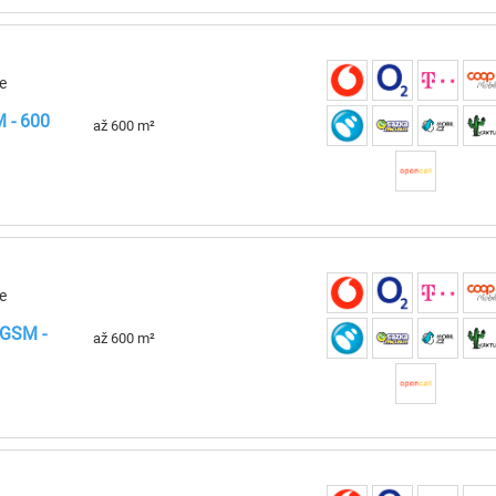
e
 - 600
až 600 m²
e
 GSM -
až 600 m²