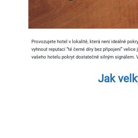
Provozujete hotel v lokalitě, která není ideálně pok
vyhnout reputaci “té černé díry bez připojení” velic
vašeho hotelu pokryt dostatečně silným signálem. V
Jak velk