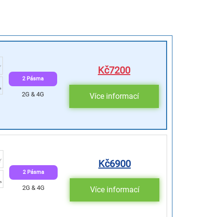
Kč
7200
2 Pásma
2G & 4G
Více informací
Kč
6900
2 Pásma
2G & 4G
Více informací