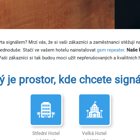
ryta signálem? Mrzí vás, že si vaši zákazníci a zaměstnanci stěžují
e jednoduše. Stačí ve vašem hotelu nainstalovat
gsm repeater
.
Naše k
aši zákazníci si tak budou moci užít nepřerušovaných a kvalitních 
ý je prostor, kde chcete signál
Střední Hotel
Velká Hotel