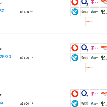
e
3G -
až 600 m²
e
 2G/3G -
až 600 m²
e
ho
až 600 m²