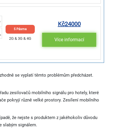
Kč
24000
5 Pásma
2G & 3G & 4G
Více informací
ozhodně se vyplatí těmto problémům předcházet.
řadu zesilovačů mobilního signálu pro hotely, které
če pokryjí různě velké prostory. Zesílení mobilního
ípadě, že nejste s produktem z jakéhokoliv důvodu
se slabým signálem.