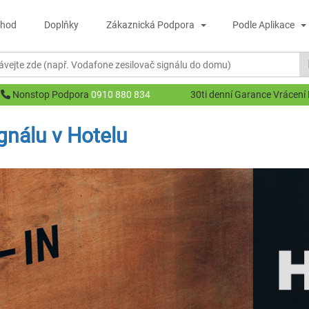
hod
Doplňky
Zákaznická Podpora
Podle Aplikace
Nonstop Podpora
0910 880 834
30ti denní Garance Vrácení
gnálu v Hotelu