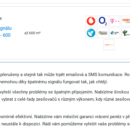
e
ignálu
až 600 m²
- 600
u přerušeny a stejně tak může trpět emailová a SMS komunikace. R
 nemohou díky špatnému signálu fungovat tak, jak chtějí.
ré vyřeší všechny problémy se špatným připojením. Nabízíme širokou 
 vybrat z celé řady zesilovačů s různým výkonem, kdy různé zesilova
esmírně efektivní. Nabízíme vám měsíční garanci vrácení peněz v př
 neustále k dispozici. Rádi vám pomůžeme vyřešit vaše problémy 