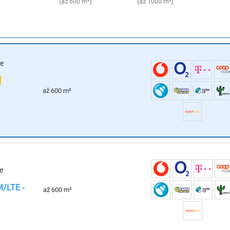
(
až 600 m²)
(
až 1000 m²)
e
až 600 m²
e
M/LTE -
až 600 m²