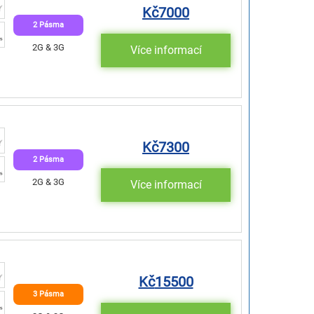
Kč
7000
2 Pásma
2G & 3G
Více informací
Kč
7300
2 Pásma
2G & 3G
Více informací
Kč
15500
3 Pásma