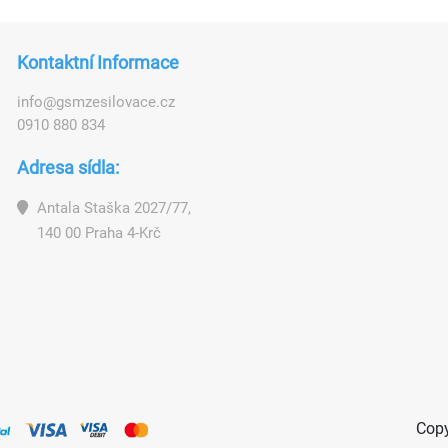
Kontaktní Informace
i
n
f
o
@
g
s
m
z
e
s
i
l
o
v
a
c
e
.
c
z
0910 880 834
Adresa sídla:
Antala Staška 2027/77,
140 00 Praha 4-Krč
Copy