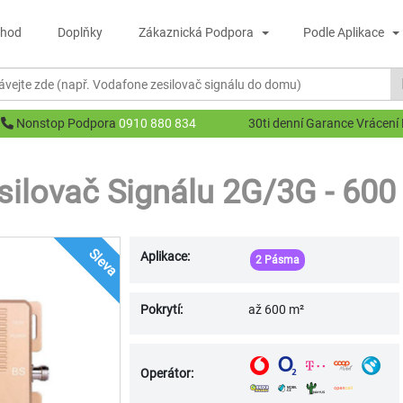
hod
Doplňky
Zákaznická Podpora
Podle Aplikace
Nonstop Podpora
0910 880 834
30ti denní Garance Vrácení
silovač Signálu 2G/3G - 600
Sleva
Aplikace:
2 Pásma
Pokrytí:
až 600 m²
Operátor: