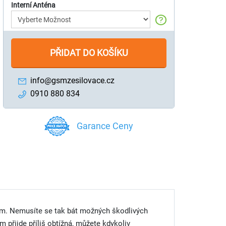
Interní Anténa
PŘIDAT DO KOŠÍKU
info@gsmzesilovace.cz
0910 880 834
Garance Ceny
jším. Nemusíte se tak bát možných škodlivých
ám přijde příliš obtížná, můžete kdykoliv