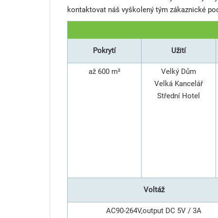
kontaktovat náš vyškolený tým zákaznické po
Pokrytí
Užití
až 600 m²
Velký Dům
Velká Kancelář
Střední Hotel
Voltáž
AC90-264V,output DC 5V / 3A