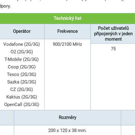
dpory.
Technický list
Počet uživatelů
Operátor
Frekvence
připojených v jeden
moment
Vodafone (2G/3G)
900/2100 MHz
75
O2 (2G/3G)
T-Mobile (2G/3G)
Coop (2G/3G)
Tesco (2G/3G)
Sazka (2G/3G)
CZ (2G/3G)
Kaktus (2G/3G)
OpenCall (2G/3G)
Rozměry
200 x 120 x 38 mm.