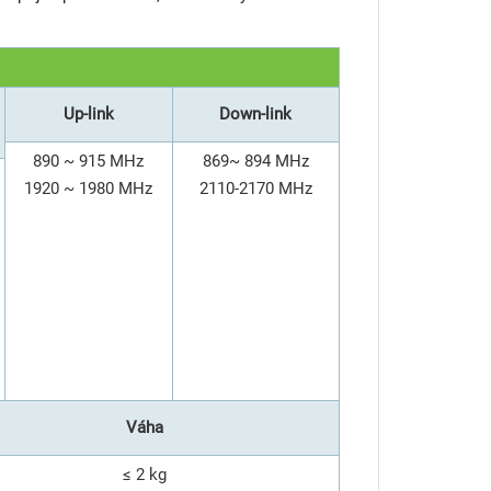
Up-link
Down-link
890 ~ 915 MHz
869~ 894 MHz
1920 ~ 1980 MHz
2110-2170 MHz
Váha
≤ 2 kg