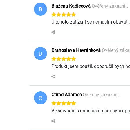
Blažena Kadlecová
Ověřený zákazník
B
U tohoto zařízení se nemusím obávat, že
Drahoslava Havránková
Ověřený záka
D
Produkt jsem použil, doporučil bych h
Ctirad Adamec
Ověřený zákazník
C
Ve srovnání s minulostí mám nyní oproti