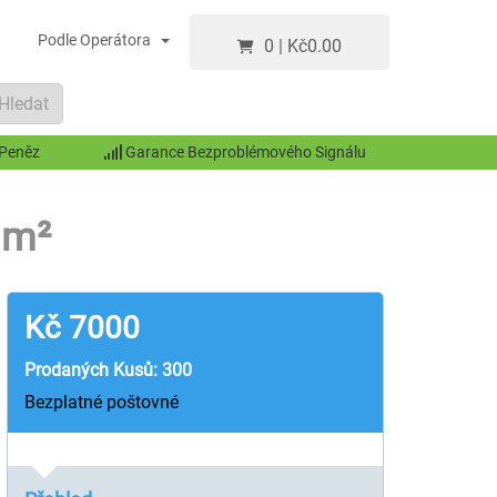
Podle Operátora
0
|
Kč
0.00
Hledat
 Peněz
Garance Bezproblémového Signálu
 m²
Kč
7000
Prodaných Kusů: 300
Bezplatné poštovné