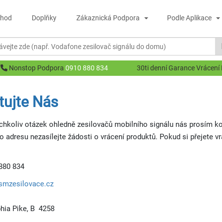
hod
Doplňky
Zákaznická Podpora
Podle Aplikace
Nonstop Podpora
0910 880 834
30ti denní Garance Vrácení
tujte Nás
ýchkoliv otázek ohledně zesilovačů mobilního signálu nás prosím 
o adresu nezasílejte žádosti o vrácení produktů. Pokud si přejete vr
 880 834
smzesilovace.cz
phia Pike, B 4258