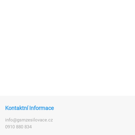
Kontaktní Informace
i
n
f
o
@
g
s
m
z
e
s
i
l
o
v
a
c
e
.
c
z
0910 880 834