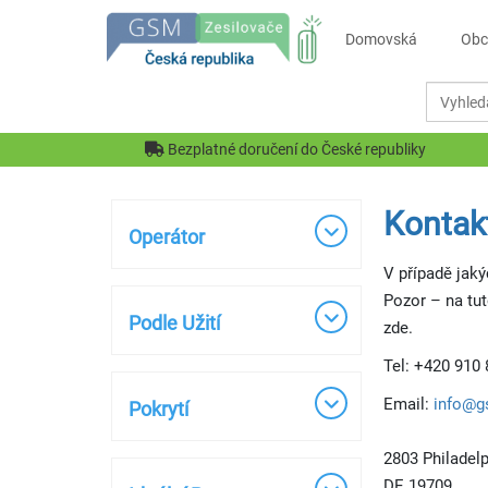
Domovská
Obc
Bezplatné doručení do České republiky
Kontak
Operátor
V případě jak
Pozor – na tut
Podle Užití
zde.
Tel: +420 910
Email:
info@g
Pokrytí
2803 Philadel
DE 19709