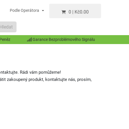
Podle Operátora
0
|
Kč
0.00
Hledat
 Peněz
Garance Bezproblémového Signálu
kontaktujte. Rádi vám pomůžeme!
átit zakoupený produkt, kontaktujte nás, prosím,