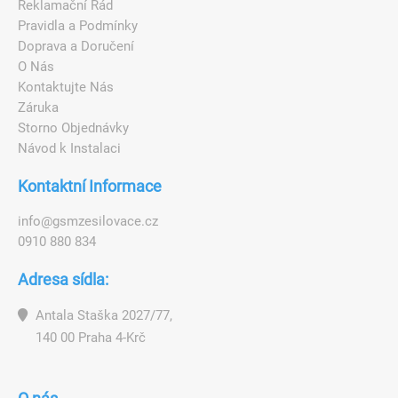
Reklamační Řád
Pravidla a Podmínky
Doprava a Doručení
O Nás
Kontaktujte Nás
Záruka
Storno Objednávky
Návod k Instalaci
Kontaktní Informace
i
n
f
o
@
g
s
m
z
e
s
i
l
o
v
a
c
e
.
c
z
0910 880 834
Adresa sídla:
Antala Staška 2027/77,
140 00 Praha 4-Krč