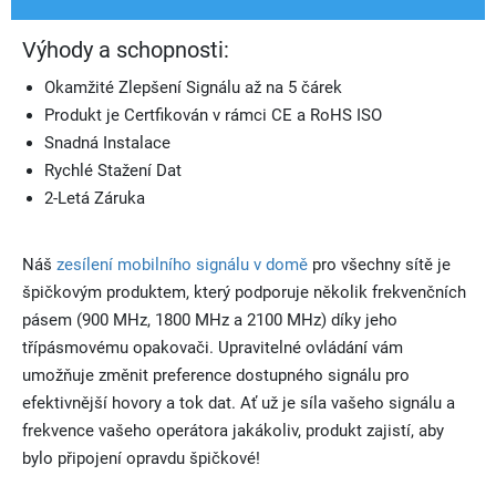
Výhody a schopnosti:
Okamžité Zlepšení Signálu až na 5 čárek
Produkt je Certfikován v rámci CE a RoHS ISO
Snadná Instalace
Rychlé Stažení Dat
2-Letá Záruka
Náš
zesílení mobilního signálu v domě
pro všechny sítě je
špičkovým produktem, který podporuje několik frekvenčních
pásem (900 MHz, 1800 MHz a 2100 MHz) díky jeho
třípásmovému opakovači. Upravitelné ovládání vám
umožňuje změnit preference dostupného signálu pro
efektivnější hovory a tok dat. Ať už je síla vašeho signálu a
frekvence vašeho operátora jakákoliv, produkt zajistí, aby
bylo připojení opravdu špičkové!