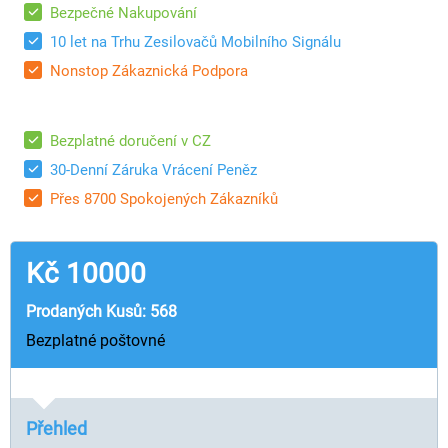
Bezpečné Nakupování
10 let na Trhu Zesilovačů Mobilního Signálu
Nonstop Zákaznická Podpora
Bezplatné doručení v CZ
30-Denní Záruka Vrácení Peněz
Přes 8700 Spokojených Zákazníků
Kč
10000
Prodaných Kusů: 568
Bezplatné poštovné
Přehled