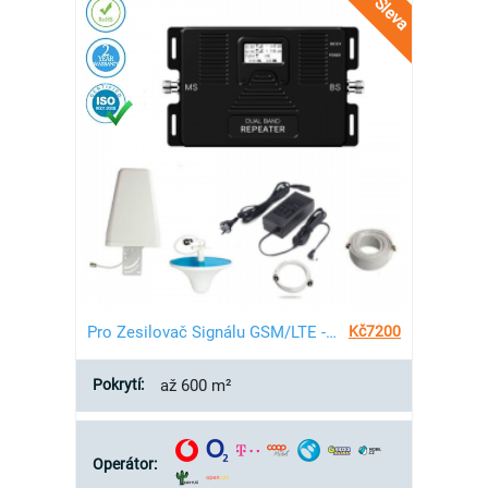
Sleva
Pro Zesilovač Signálu GSM/LTE - 600 m²
Kč
7200
Pokrytí:
až 600 m²
Operátor: