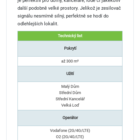
je perfektní pro domy, kanceláře, lodě či jakékoliv
další podobně velké prostory. Jelikož je zesilovač
signálu nesmírně silný, perfektně se hodí do
odlehlejších lokalit.
Technický list
Pokrytí
až 300 m²
Užití
Malý Dům
Střední Dům
Střední Kancelář
Velká Loď
Operátor
Vodafone (2G/4G/LTE)
O2 (2G/4G/LTE)