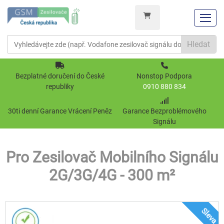
Hledat
Bezplatné doručení do České
Nonstop Podpora
republiky
0910 880 834
30ti denní Garance Vrácení Peněz
Garance Bezproblémového
Signálu
Pro Zesilovač Mobilního Signálu
2G/3G/4G - 300 m²
Sleva