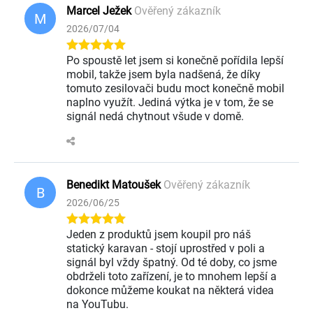
Marcel Ježek
Ověřený zákazník
M
2026/07/04
Po spoustě let jsem si konečně pořídila lepší
mobil, takže jsem byla nadšená, že díky
tomuto zesilovači budu moct konečně mobil
naplno využít. Jediná výtka je v tom, že se
signál nedá chytnout všude v domě.
Benedikt Matoušek
Ověřený zákazník
B
2026/06/25
Jeden z produktů jsem koupil pro náš
statický karavan - stojí uprostřed v poli a
signál byl vždy špatný. Od té doby, co jsme
obdrželi toto zařízení, je to mnohem lepší a
dokonce můžeme koukat na některá videa
na YouTubu.